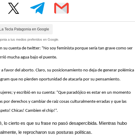
La Tecla Patagonia en Google
onia a tus medios preferidos en Google.
en su cuenta de twitter: “No soy feminista porque sería tan grave como ser
rrió mucha agua bajo el puente.
y a favor del aborto. Claro, su posicionamiento no deja de generar polémica
stagram que no pierden oportunidad de atacarla por su pensamiento.
mujeres; y escribió en su cuenta: “Que paradójico es estar en un momento
s por derechos y cambiar de raíz cosas culturalmente erradas y que las
peto! Chicas! Cambien el chip!”.
ué, lo cierto es que su frase no pasó desapercibida. Mientras hubo
almente, le reprocharon sus posturas políticas.