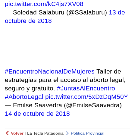
pic.twitter.com/kC4js7XV08
— Soledad Salaburu (@SSalaburu)
13 de
octubre de 2018
#EncuentroNacionalDeMujeres
Taller de
estrategias para el acceso al aborto legal,
seguro y gratuito.
#JuntasAlEncuentro
#AbortoLegal
pic.twitter.com/5xDzDqM50Y
— Emilse Saavedra (@EmilseSaavedra)
14 de octubre de 2018
Volver
|
La Tecla Patagonia
Política Provincial