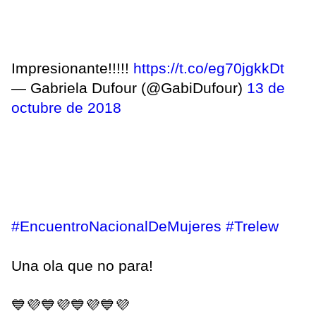
Impresionante!!!!!
https://t.co/eg70jgkkDt
— Gabriela Dufour (@GabiDufour)
13 de
octubre de 2018
#EncuentroNacionalDeMujeres
#Trelew
Una ola que no para!
💙💜💙💜💙💜💙💜