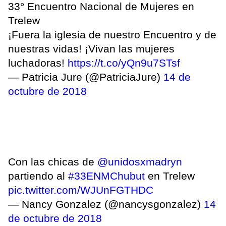
33° Encuentro Nacional de Mujeres en
Trelew
¡Fuera la iglesia de nuestro Encuentro y de
nuestras vidas! ¡Vivan las mujeres
luchadoras!
https://t.co/yQn9u7STsf
— Patricia Jure (@PatriciaJure)
14 de
octubre de 2018
Con las chicas de
@unidosxmadryn
partiendo al
#33ENMChubut
en Trelew
pic.twitter.com/WJUnFGTHDC
— Nancy Gonzalez (@nancysgonzalez)
14
de octubre de 2018