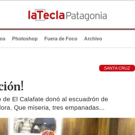
ios
Photoshop
Fuera de Foco
Archivo
SANTA CRUZ
ción!
e de El Calafate donó al escuadrón de
ora. Que miseria, tres empanadas...