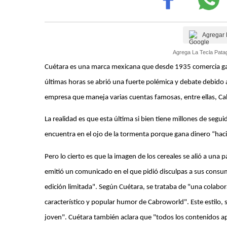
Agregar 
Agrega La Tecla Patag
Cuétara es una marca mexicana que desde 1935 comercia galle
últimas horas se abrió una fuerte polémica y debate debid
empresa que maneja varias cuentas famosas, entre ellas, Ca
La realidad es que esta última si bien tiene millones de se
encuentra en el ojo de la tormenta porque gana dinero “haci
Pero lo cierto es que la imagen de los cereales se alió a una p
emitió un comunicado en el que pidió disculpas a sus consum
edición limitada". Según Cuétara, se trataba de "una colab
característico y popular humor de Cabroworld". Este estilo, 
joven". Cuétara también aclara que "todos los contenidos ap