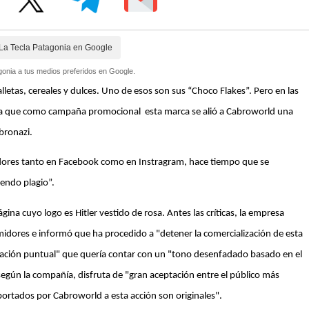
La Tecla Patagonia en Google
onia a tus medios preferidos en Google.
tas, cereales y dulces. Uno de esos son sus “Choco Flakes”. Pero en las
o a que como campaña promocional esta marca se alió a Cabroworld una
bronazi.
guidores tanto en Facebook como en Instragram, hace tiempo que se
endo plagio”.
ágina cuyo logo es Hitler vestido de rosa. Antes las críticas, la empresa
idores e informó que ha procedido a "detener la comercialización de esta
oración puntual" que quería contar con un "tono desenfadado basado en el
según la compañía, disfruta de "gran aceptación entre el público más
ortados por Cabroworld a esta acción son originales".