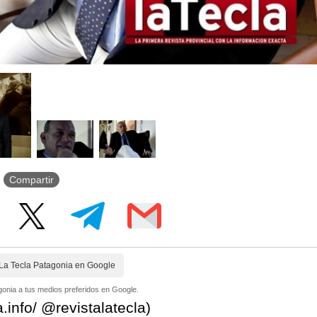
Compartir
La Tecla Patagonia en Google
onia a tus medios preferidos en Google.
a.info/ @revistalatecla)