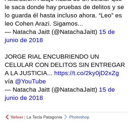
le saca donde hay pruebas de delitos y se
lo guarda él hasta incluso ahora. “Leo” es
leo Cohen Arazi. Sigamos...
— Natacha Jaitt (@NatachaJaitt)
15 de
junio de 2018
JORGE RIAL ENCUBRIENDO UN
CELULAR CON DELITOS SIN ENTREGAR
A LA JUSTICIA...
https://t.co/2ky0jD2xZg
vía
@YouTube
— Natacha Jaitt (@NatachaJaitt)
15 de
junio de 2018
Volver
|
La Tecla Patagonia
Photoshop