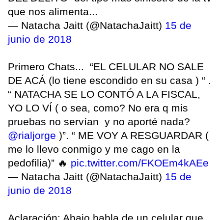
que nos alimenta...
— Natacha Jaitt (@NatachaJaitt)
15 de
junio de 2018
Primero Chats... “EL CELULAR NO SALE
DE ACÁ (lo tiene escondido en su casa ) “ .
“ NATACHA SE LO CONTÓ A LA FISCAL,
YO LO VÍ ( o sea, como? No era q mis
pruebas no servían y no aporté nada?
@rialjorge
)”. “ ME VOY A RESGUARDAR (
me lo llevo conmigo y me cago en la
pedofilia)” 🔥
pic.twitter.com/FKOEm4kAEe
— Natacha Jaitt (@NatachaJaitt)
15 de
junio de 2018
Aclaración: Abajo habla de un celular que