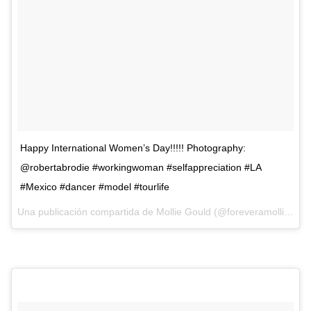
Happy International Women’s Day!!!!! Photography:
@robertabrodie #workingwoman #selfappreciation #LA
#Mexico #dancer #model #tourlife
Una publicación compartida de
Mollie Gould
(@foreveramollie) el
8