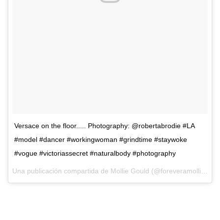
Versace on the floor..... Photography: @robertabrodie #LA
#model #dancer #workingwoman #grindtime #staywoke
#vogue #victoriassecret #naturalbody #photography
Una publicación compartida de
Mollie Gould
(@foreveramollie) el
1