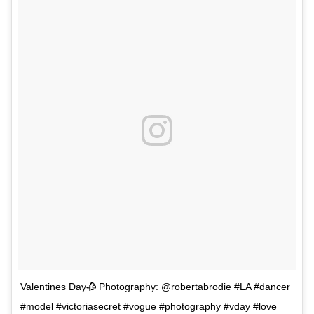
Valentines Day🥀 Photography: @robertabrodie #LA #dancer
#model #victoriasecret #vogue #photography #vday #love