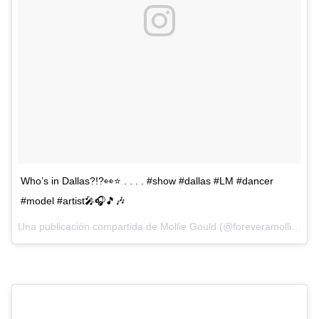
Who’s in Dallas?!?👀⭐️ . . . . #show #dallas #LM #dancer
#model #artist🎤🎧🎵🎶
Una publicación compartida de
Mollie Gould
(@foreveramollie) el
2