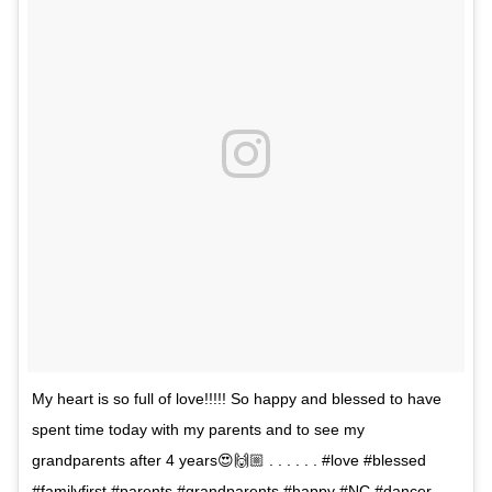
My heart is so full of love!!!!! So happy and blessed to have
spent time today with my parents and to see my
grandparents after 4 years😍🙌🏼 . . . . . . #love #blessed
#familyfirst #parents #grandparents #happy #NC #dancer