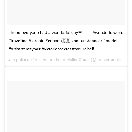
I hope everyone had a wonderful day🌹 . . . . #wonderfulworld
#travelling #toronto #canada🇨🇦 #ontour #dancer #model
#artist #crazyhair #victoriassecret #naturalself
Una publicación compartida de
Mollie Gould
(@foreveramollie) el
6