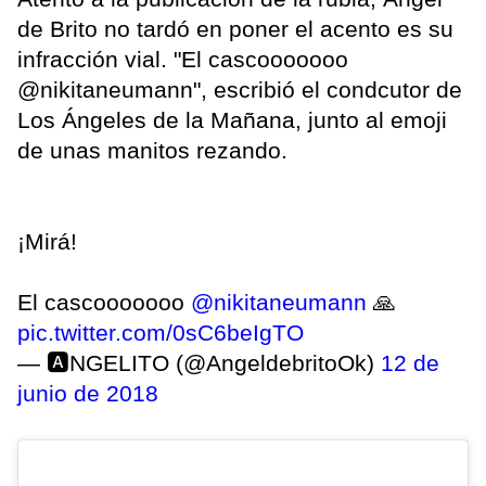
de Brito no tardó en poner el acento es su
infracción vial. "El cascooooooo
@nikitaneumann", escribió el condcutor de
Los Ángeles de la Mañana, junto al emoji
de unas manitos rezando.
¡Mirá!
El cascooooooo
@nikitaneumann
🙏
pic.twitter.com/0sC6beIgTO
— 🅰️NGELITO (@AngeldebritoOk)
12 de
junio de 2018