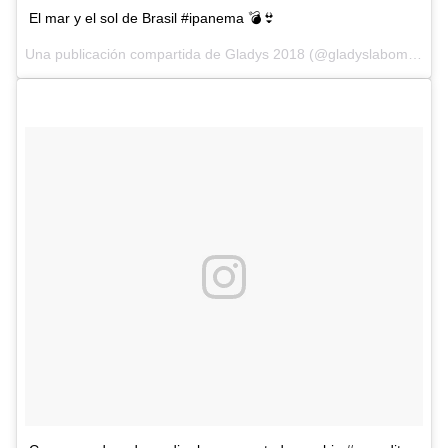
El mar y el sol de Brasil #ipanema 💣👙
Una publicación compartida de
Gladys 2018
(@gladyslabomba18) el