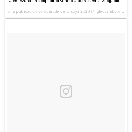
Comenzando a despedir el verano a toda cumbia #pegadito
Una publicación compartida de
Gladys 2018
(@gladyslabomba18) el