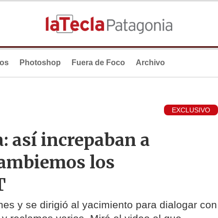
ios
Photoshop
Fuera de Foco
Archivo
EXCLUSIVO
: así increpaban a
ambiemos los
T
nes y se dirigió al yacimiento para dialogar con