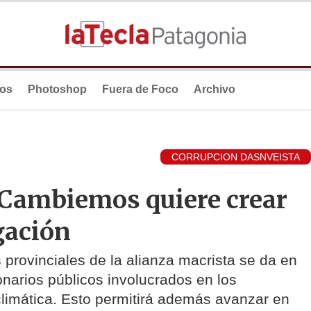
ios
Photoshop
Fuera de Foco
Archivo
CORRUPCION DASNVEISTA
 Cambiemos quiere crear
gación
provinciales de la alianza macrista se da en
onarios públicos involucrados en los
limática. Esto permitirá además avanzar en