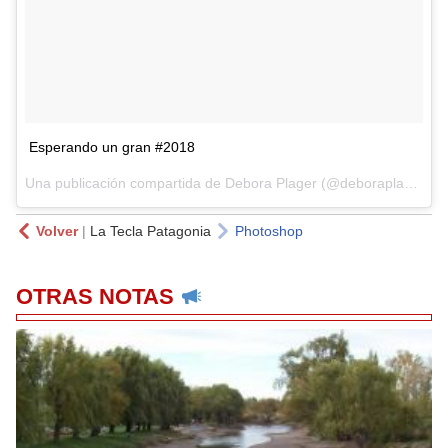
Esperando un gran #2018
Una publicación compartida de
Debora Plager
(@deboraplager) el
Volver
|
La Tecla Patagonia
Photoshop
OTRAS NOTAS