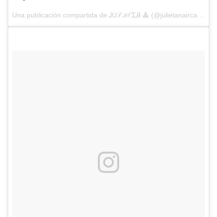
Una publicación compartida de ᎫUℒℐℰᏆᎯ 🔺 (@julietanaircalvo) el