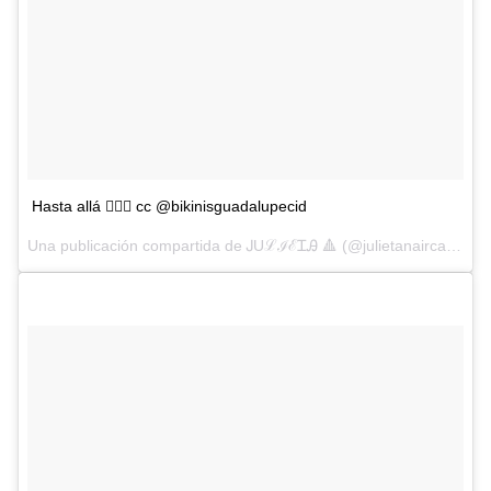
Hasta allá 👆🏼✨ cc @bikinisguadalupecid
Una publicación compartida de ᎫUℒℐℰᏆᎯ 🔺 (@julietanaircalvo) el