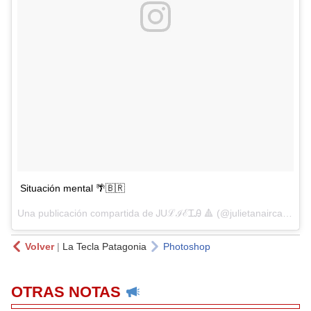
Situación mental 🌴🇧🇷
Una publicación compartida de ᎫUℒℐℰᏆᎯ 🔺 (@julietanaircalvo) el
Volver
|
La Tecla Patagonia
Photoshop
OTRAS NOTAS