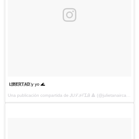
L҉I҉B҉E҉R҉T҉A҉D҉ y yo 🌊
Una publicación compartida de ᎫUℒℐℰᏆᎯ 🔺 (@julietanaircalvo) el