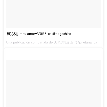
B͙R͙A͙S͙I͙L͙ meu amor♥️🌴🇧🇷 cc @pagochico
Una publicación compartida de ᎫUℒℐℰᏆᎯ 🔺 (@julietanaircalvo) el