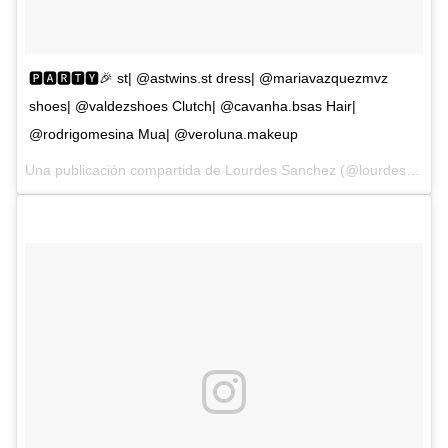
🅿🅰🆁🆃🆈🎉 st| @astwins.st dress| @mariavazquezmvz
shoes| @valdezshoes Clutch| @cavanha.bsas Hair|
@rodrigomesina Mua| @veroluna.makeup
Una publicación compartida de Lourdes Sanchez (@lourdesanchezok) el