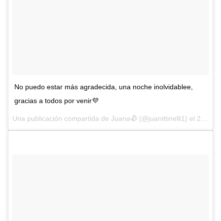
No puedo estar más agradecida, una noche inolvidablee,
gracias a todos por venir💜
Una publicación compartida de Juana🥀 (@juanittinelli1) el
26 de Nov de 2017 a la(s) 11:29 PST