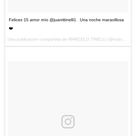
Felices 15 amor mío @juanittinelli1 . Una noche maravillosa
❤️
Una publicación compartida de MARCELO TINELLI (@marcelotinelli) el