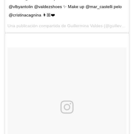
@vlbyantolin @valdezshoes ✨ Make up @mar_castelli pelo
@cristinacagnina 👩🏼❤️
Una publicación compartida de Guillermina Valdes (@guillevaldes1) el