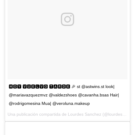
🅷🅾🆈 🆅🆄🅴🅻🆅🅾 🆃🅰🆁🅳🅴 🎉 st @astwins.st look|
@mariavazquezmvz @valdezshoes @cavanha.bsas Hair|
@rodrigomesina Mua| @veroluna.makeup
Una publicación compartida de Lourdes Sanchez (@lourdesanchezok) el