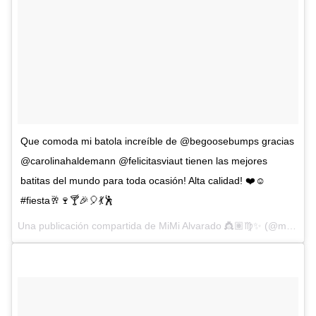
Que comoda mi batola increíble de @begoosebumps gracias
@carolinahaldemann @felicitasviaut tienen las mejores
batitas del mundo para toda ocasión! Alta calidad! ❤️☺️
#fiesta🥂🍷🍸🎉🎈💃🕺
Una publicación compartida de MiMi Alvarado 👸🏽♍️✨ (@marielitamimi) el