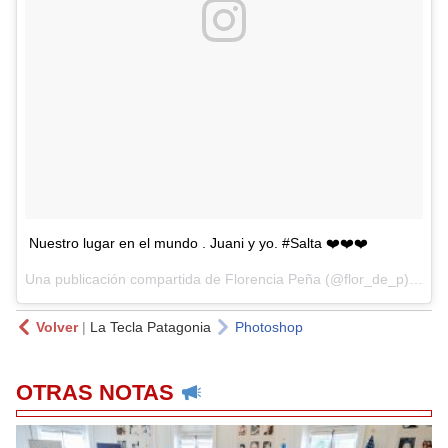
Nuestro lugar en el mundo . Juani y yo. #Salta ❤️❤️❤️
Una publicación compartida de Florencia Peña (@flor_de_p) el
17
Volver
|
La Tecla Patagonia
Photoshop
OTRAS NOTAS