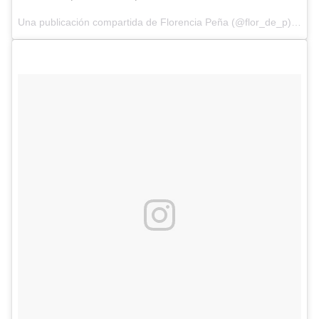
Una publicación compartida de Florencia Peña (@flor_de_p) el
20