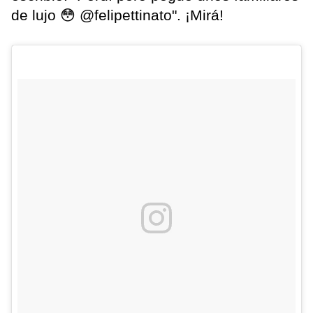
de lujo 😳 @felipettinato". ¡Mirá!