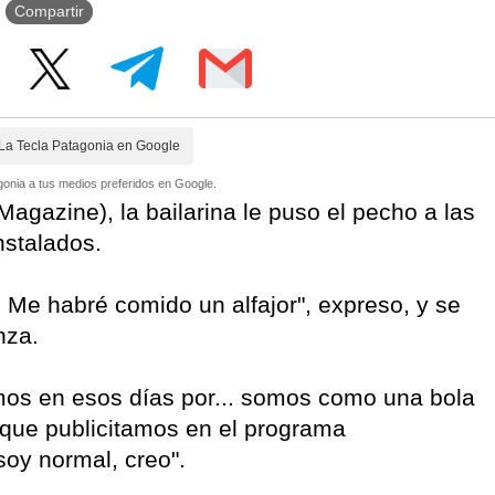
Compartir
La Tecla Patagonia en Google
onia a tus medios preferidos en Google.
agazine), la bailarina le puso el pecho a las
instalados.
Me habré comido un alfajor", expreso, y se
nza.
os en esos días por... somos como una bola
r que publicitamos en el programa
oy normal, creo".