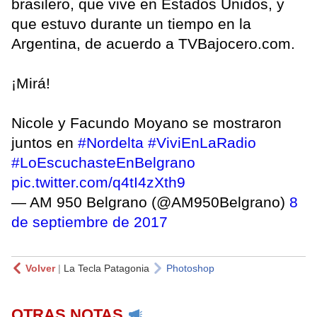
brasilero, que vive en Estados Unidos, y
que estuvo durante un tiempo en la
Argentina, de acuerdo a TVBajocero.com.
¡Mirá!
Nicole y Facundo Moyano se mostraron
juntos en
#Nordelta
#ViviEnLaRadio
#LoEscuchasteEnBelgrano
pic.twitter.com/q4tI4zXth9
— AM 950 Belgrano (@AM950Belgrano)
8
de septiembre de 2017
Volver
|
La Tecla Patagonia
Photoshop
OTRAS NOTAS