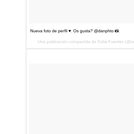
Nueva foto de perfil ♥️. Os gusta? @danphto 📸.
Una publicación compartida de Celia Fuentes (@ce