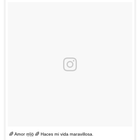
🌈 Amor m̤̈ï̤ö̤ 🌈 Haces mi vida maravillosa.