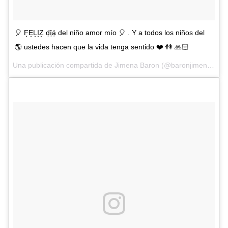
🎈 F͙E͙L͙I͙Z͙ d̤̈ï̤ä̤ del niño amor mío 🎈 . Y a todos los niños del
🌎 ustedes hacen que la vida tenga sentido ❤️ 👫 🙏🏻
Una publicación compartida de Jimena Baron (@baronjimena) el
2