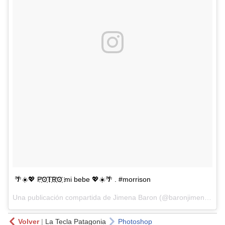
🌴☀️💖 P҉O҉T҉R҉O҉ mi bebe 💖☀️🌴 . #morrison
Una publicación compartida de Jimena Baron (@baronjimena) el
2
Volver
|
La Tecla Patagonia
Photoshop