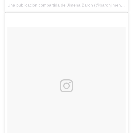
Una publicación compartida de Jimena Baron (@baronjimena) el
1