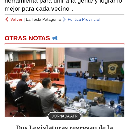
herramienta para unir a la gente y lograr lo
mejor para cada vecino”.
Volver
|
La Tecla Patagonia
Política Provincial
OTRAS NOTAS
JORNADA ATR
Dos Legislaturas regresan de la