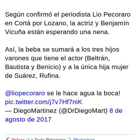
Según confirmó el periodista Lio Pecoraro
en Cortá por Lozano, la actriz y Benjamín
Vicuña están esperando una nena.
Así, la beba se sumará a los tres hijos
varones que tiene el actor (Beltrán,
Bautista y Benicio) y a la única hija mujer
de Suárez, Rufina.
@liopecoraro
se le hace agua la boca!
pic.twitter.com/j7v7Hf7niK
— DiegoMartinez (@DrDiegoMart)
8 de
agosto de 2017
Volver
|
La Tecla Patagonia
Photoshop