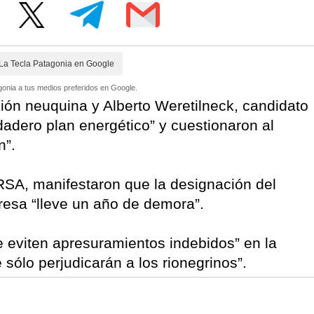
La Tecla Patagonia en Google
onia a tus medios preferidos en Google.
ción neuquina y Alberto Weretilneck, candidato
rdadero plan energético” y cuestionaron al
n”.
RSA, manifestaron que la designación del
resa “lleve un año de demora”.
e eviten apresuramientos indebidos” en la
e sólo perjudicarán a los rionegrinos”.