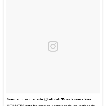
Nuestra musa infartante @bellodeb 🖤con la nueva linea
INTIMATES para los escotes y espaldas de los vestidos de