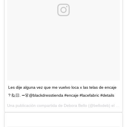
Les dije alguna vez que me vuelvo loca x las telas de encaje
? 🙋🏻. ➖👗@blackdresstienda #encaje #lacefabric #details
Una publicación compartida de Debora Bello (@bellodeb) el
23 de 