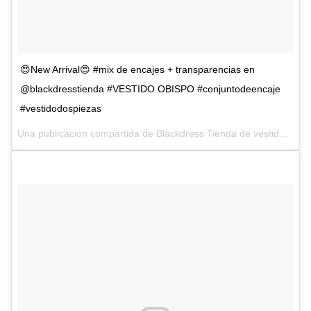
😍New Arrival😍 #mix de encajes + transparencias en
@blackdresstienda #VESTIDO OBISPO #conjuntodeencaje
#vestidodospiezas
Una publicación compartida de Blackdress Tienda de vestidos (@blackdresstienda) el