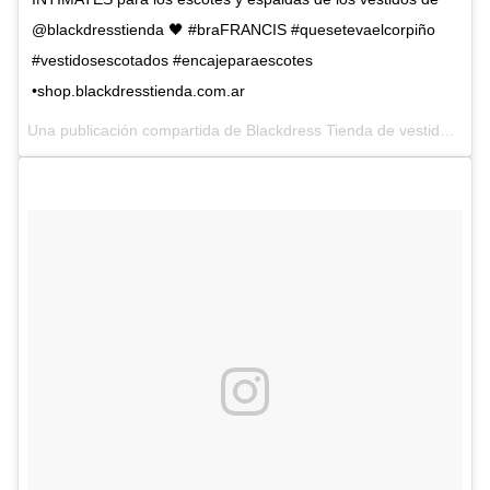
@blackdresstienda 🖤 #braFRANCIS #quesetevaelcorpiño
#vestidosescotados #encajeparaescotes
•shop.blackdresstienda.com.ar
Una publicación compartida de Blackdress Tienda de vestidos (@blackdresstienda) el