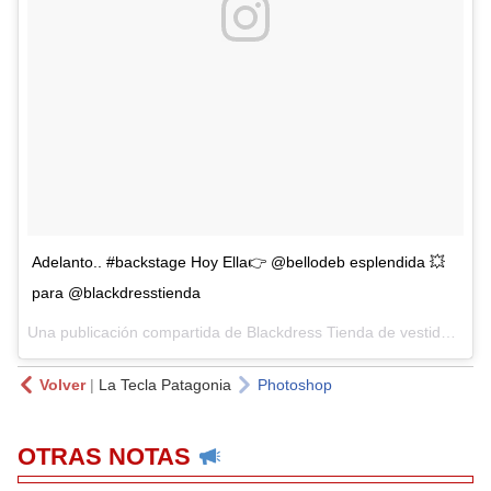
Adelanto.. #backstage Hoy Ella👉 @bellodeb esplendida 💥
para @blackdresstienda
Una publicación compartida de Blackdress Tienda de vestidos (@blackdresstienda) el
Volver
|
La Tecla Patagonia
Photoshop
OTRAS NOTAS