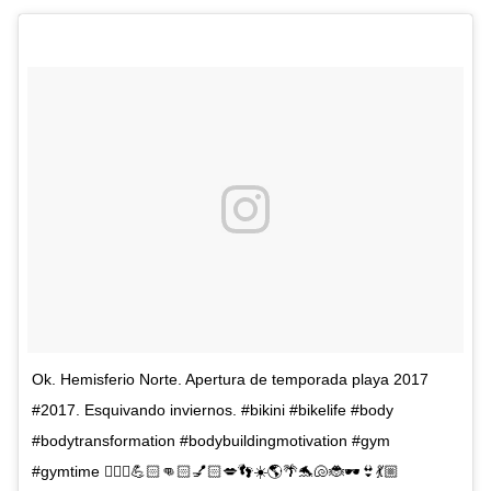
Ok. Hemisferio Norte. Apertura de temporada playa 2017
#2017. Esquivando inviernos. #bikini #bikelife #body
#bodytransformation #bodybuildingmotivation #gym
#gymtime 🏃🏼‍♀️💪🏻👊🏻💅🏻💋👣☀️🌎🌴🐬🐚🐞🕶👙💃🏼