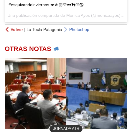
#esquivandoinviernos 💋👍🏻🌴🕶👣🐚🌎
Una publicación compartida de Monica Ayos (@monicaayos) el
16 
Volver
|
La Tecla Patagonia
Photoshop
OTRAS NOTAS
JORNADA ATR