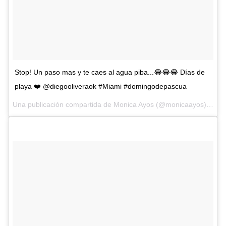
Stop! Un paso mas y te caes al agua piba...😂😂😂 Días de
playa ❤️ @diegooliveraok #Miami #domingodepascua
Una publicación compartida de Monica Ayos (@monicaayos) el
16 