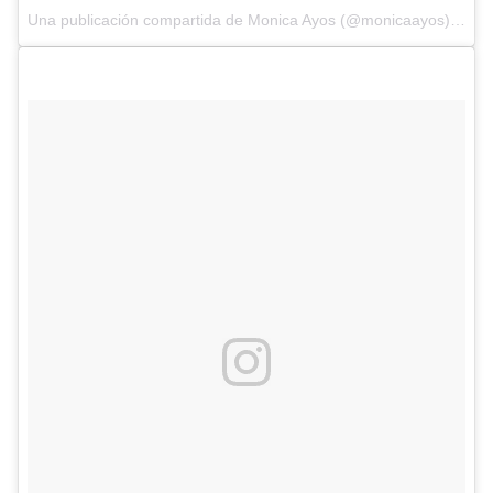
Una publicación compartida de Monica Ayos (@monicaayos) el
12 