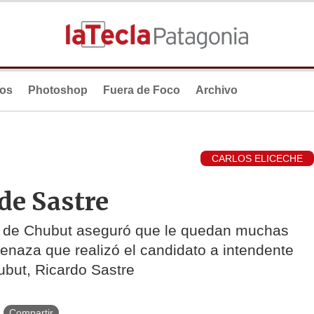
ios
Photoshop
Fuera de Foco
Archivo
CARLOS ELICECHE
de Sastre
pV de Chubut aseguró que le quedan muchas
naza que realizó el candidato a intendente
hubut, Ricardo Sastre
Compartir