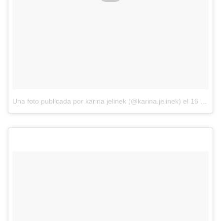
Una foto publicada por karina jelinek (@karina.jelinek)
el
16 de Dic de 2016 a la(s) 4:47 PST