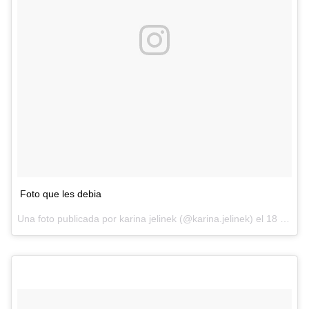
Foto que les debia
Una foto publicada por karina jelinek (@karina.jelinek) el
18 de Dic de 2016 a la(s) 3:04 PST