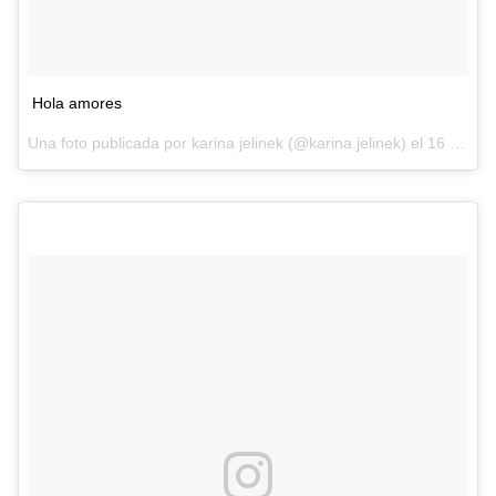
Hola amores
Una foto publicada por karina jelinek (@karina.jelinek) el
16 de Dic de 2016 a la(s) 4:46 PST