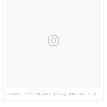
Una foto publicada por karina jelinek (@karina.jelinek)
el
18 de Dic de 2016 a la(s) 3:05 PST