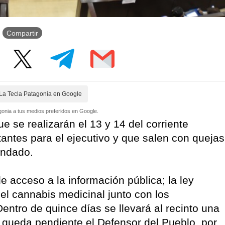
Compartir
La Tecla Patagonia en Google
onia a tus medios preferidos en Google.
e se realizarán el 13 y 14 del corriente
antes para el ejecutivo y que salen con quejas
indado.
 acceso a la información pública; la ley
 del cannabis medicinal junto con los
entro de quince días se llevará al recinto una
 queda pendiente el Defensor del Pueblo, por