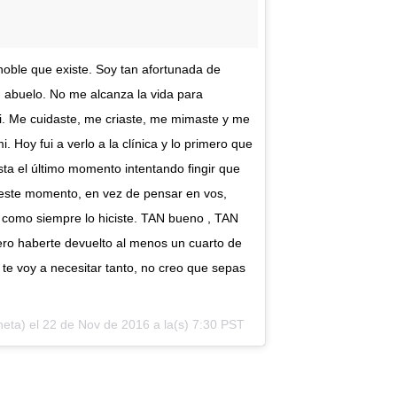
oble que existe. Soy tan afortunada de
 abuelo. No me alcanza la vida para
mi. Me cuidaste, me criaste, me mimaste y me
Hoy fui a verlo a la clínica y lo primero que
sta el último momento intentando fingir que
n este momento, en vez de pensar en vos,
, como siempre lo hiciste. TAN bueno , TAN
ro haberte devuelto al menos un cuarto de
te voy a necesitar tanto, no creo que sepas
heta) el
22 de Nov de 2016 a la(s) 7:30 PST