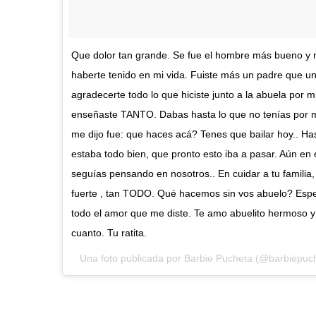
Que dolor tan grande. Se fue el hombre más bueno y n
haberte tenido en mi vida. Fuiste más un padre que un
agradecerte todo lo que hiciste junto a la abuela por 
enseñaste TANTO. Dabas hasta lo que no tenías por mi. 
me dijo fue: que haces acá? Tenes que bailar hoy.. Ha
estaba todo bien, que pronto esto iba a pasar. Aún e
seguías pensando en nosotros.. En cuidar a tu familia
fuerte , tan TODO. Qué hacemos sin vos abuelo? Espe
todo el amor que me diste. Te amo abuelito hermoso y 
cuanto. Tu ratita.
Una foto publicada por Barbie Pucheta (@barbiepuc