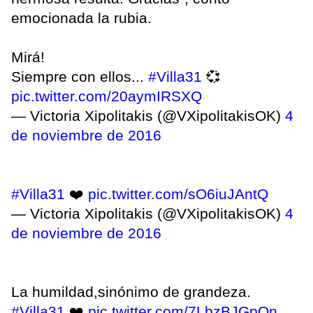
emocionada la rubia.
Mirá!
Siempre con ellos...
#Villa31
💞
pic.twitter.com/20aymIRSXQ
— Victoria Xipolitakis (@VXipolitakisOK)
4
de noviembre de 2016
#Villa31
❤️
pic.twitter.com/sO6iuJAntQ
— Victoria Xipolitakis (@VXipolitakisOK)
4
de noviembre de 2016
La humildad,sinónimo de grandeza.
#Villa31
❤️
pic.twitter.com/7LbzBJGpQn