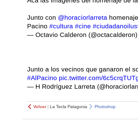
Acá las imágenes del homenaje de la 
Junto con
@horaciorlarreta
homenajea
Pacino
#cultura
#cine
#ciudadanoilus
— Octavio Calderon (@octacalderon
Junto a los vecinos que ganaron el s
#AlPacino
pic.twitter.com/6c5crqTUT
— H Rodríguez Larreta (@horaciorlar
Volver
|
La Tecla Patagonia
Photoshop