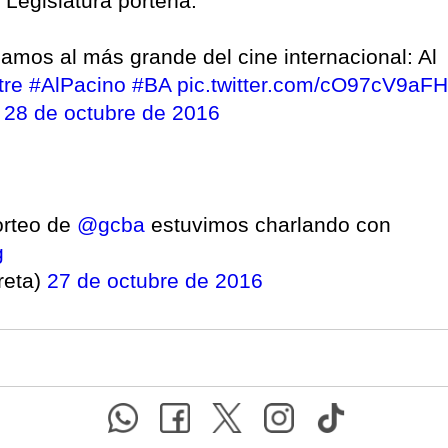
Legislatura porteña:
mos al más grande del cine internacional: Al
tre
#AlPacino
#BA
pic.twitter.com/cO97cV9aFH
)
28 de octubre de 2016
orteo de
@gcba
estuvimos charlando con
g
reta)
27 de octubre de 2016