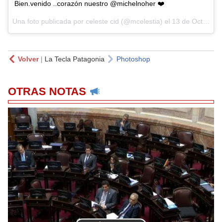
Bien.venido ..corazón nuestro @michelnoher ❤️
Una foto publicada por celeste cid (@mcelestia) el
13 de Oct de 2016 a la(s) 7:59 PDT
Volver
|
La Tecla Patagonia
Photoshop
OTRAS NOTAS