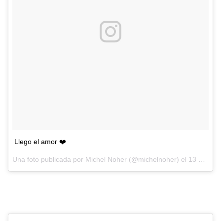
Llego el amor ❤️
Una foto publicada por Michel Noher (@michelnoher) el
13 de Oct de 2016 a la(s) 9:01 PDT