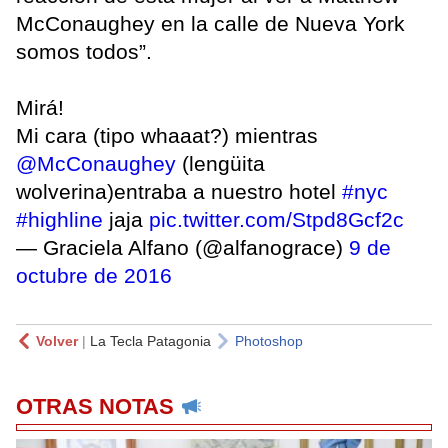
McConaughey en la calle de Nueva York
somos todos”.
Mirá!
Mi cara (tipo whaaat?) mientras
@McConaughey
(lengüita
wolverina)entraba a nuestro hotel
#nyc
#highline
jaja
pic.twitter.com/Stpd8Gcf2c
— Graciela Alfano (@alfanograce)
9 de
octubre de 2016
Volver
|
La Tecla Patagonia
Photoshop
OTRAS NOTAS