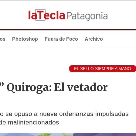
ios
Photoshop
Fuera de Foco
Archivo
EL SELLO SIEMPRE A MANO
” Quiroga: El vetador
 año se opuso a nueve ordenanzas impulsadas
a de malintencionados