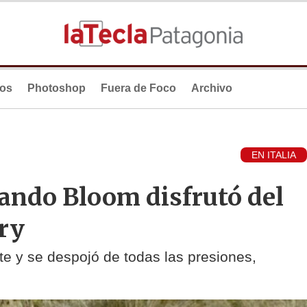
ios
Photoshop
Fuera de Foco
Archivo
EN ITALIA
lando Bloom disfrutó del
ry
ante y se despojó de todas las presiones,