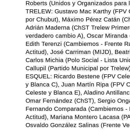
Roberts (Unidos y Organizados para la
TRELEW: Gustavo Mac Karthy (FPV Ce
por Chubut), Máximo Pérez Catán (C
Adrián Maderna (ChST Trelew Primer
verdadero cambio A), Oscar Miranda 
Edith Terenzi (Cambiemos - Frente R
Actitud), José Carriman (MIJD), Beatr
Carlos Michia (Polo Social - Lista Un
Callupil (Partido Municipal por Trel
ESQUEL: Ricardo Bestene (FPV Celest
y Blanca C), Juan Martín Ripa (FPV C
Celeste y Blanca E), Aladino Antilla
Omar Fernández (ChST), Sergio Onga
Fernando Comparada (Cambiemos - 
Actitud), Mariana Montero Lacasa (PA
Osvaldo González Salinas (Frente Vec