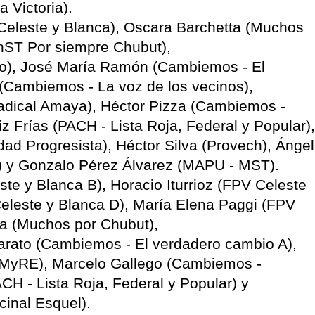
 Victoria).
leste y Blanca), Oscara Barchetta (Muchos
hST Por siempre Chubut),
o), José María Ramón (Cambiemos - El
(Cambiemos - La voz de los vecinos),
adical Amaya), Héctor Pizza (Cambiemos -
iz Frías (PACH - Lista Roja, Federal y Popular),
idad Progresista), Héctor Silva (Provech), Ángel
ew) y Gonzalo Pérez Álvarez (MAPU - MST).
e y Blanca B), Horacio Iturrioz (FPV Celeste
eleste y Blanca D), María Elena Paggi (FPV
nca (Muchos por Chubut),
rato (Cambiemos - El verdadero cambio A),
MyRE), Marcelo Gallego (Cambiemos -
CH - Lista Roja, Federal y Popular) y
inal Esquel).