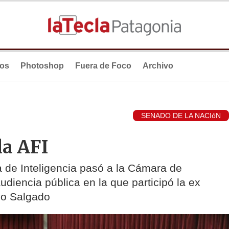
ios
Photoshop
Fuera de Foco
Archivo
SENADO DE LA NACIóN
la AFI
a de Inteligencia pasó a la Cámara de
udiencia pública en la que participó la ex
yo Salgado