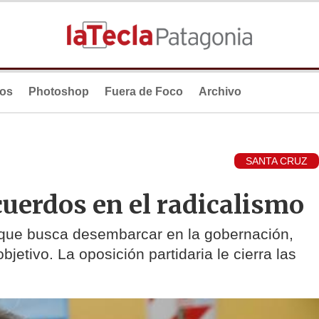
ios
Photoshop
Fuera de Foco
Archivo
SANTA CRUZ
cuerdos en el radicalismo
 que busca desembarcar en la gobernación,
objetivo. La oposición partidaria le cierra las
n