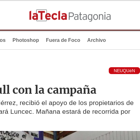
ios
Photoshop
Fuera de Foco
Archivo
NEUQUéN
ull con la campaña
rrez, recibió el apoyo de los propietarios de
itará Luncec. Mañana estará de recorrida por