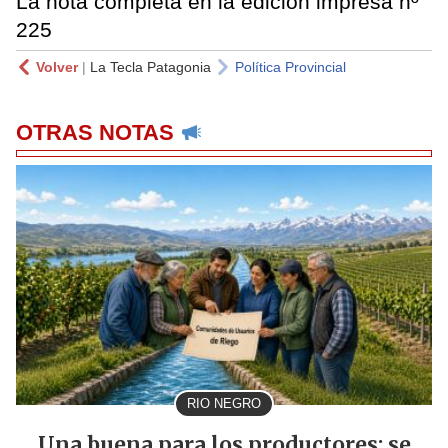
La nota completa en la edición impresa nº
225
Volver
|
La Tecla Patagonia
Política Provincial
OTRAS NOTAS
RIO NEGRO
Una buena para los productores: se