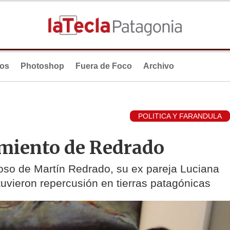
ios
Photoshop
Fuera de Foco
Archivo
POLITICA Y FARANDULA
amiento de Redrado
oso de Martín Redrado, su ex pareja Luciana
tuvieron repercusión en tierras patagónicas