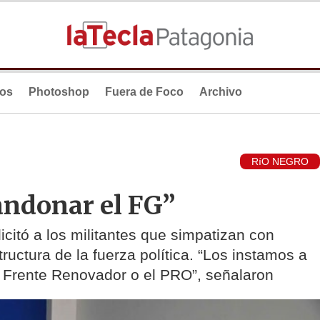
ios
Photoshop
Fuera de Foco
Archivo
RíO NEGRO
andonar el FG”
licitó a los militantes que simpatizan con
ructura de la fuerza política. “Los instamos a
el Frente Renovador o el PRO”, señalaron