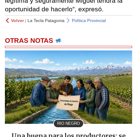
legítima y seguramente Miguel tendrá la
oportunidad de hacerlo”, expresó.
Volver
|
La Tecla Patagonia
Política Provincial
OTRAS NOTAS
RIO NEGRO
Una buena para los productores: se