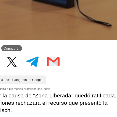
Compartir
La Tecla Patagonia en Google
onia a tus medios preferidos en Google.
or la causa de “Zona Liberada” quedó ratificada,
iones rechazara el recurso que presentó la
isch.