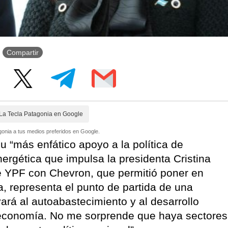
Compartir
La Tecla Patagonia en Google
onia a tus medios preferidos en Google.
 “más enfático apoyo a la política de
ergética que impulsa la presidenta Cristina
e YPF con Chevron, que permitió poner en
, representa el punto de partida de una
vará al autoabastecimiento y al desarrollo
a economía. No me sorprende que haya sectores