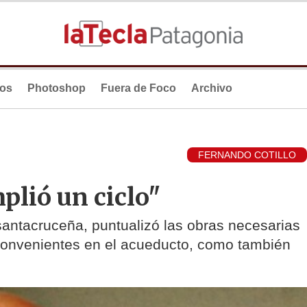
ios
Photoshop
Fuera de Foco
Archivo
FERNANDO COTILLO
plió un ciclo"
 santacruceña, puntualizó las obras necesarias
nconvenientes en el acueducto, como también