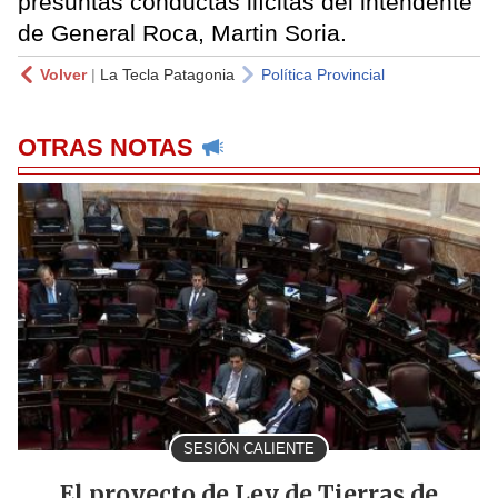
presuntas conductas ilícitas del intendente
de General Roca, Martin Soria.
Volver
|
La Tecla Patagonia
Política Provincial
OTRAS NOTAS
SESIÓN CALIENTE
El proyecto de Ley de Tierras de